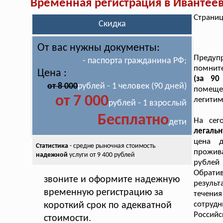
Временная регистрация в Ивантее
Страниц
Скидка
От вас нужны документы:
Предуп
- паспорта гражданина РФ;
помнит
Цена :
(за 90
от 8 000
рублей - 1 человек (90 дней)
помещен
от 7 000
легитим
рублей - 1 взрослый
Бесплатно
На сег
дети
легаль
цена д
Статистика
- средне рыночная стоимость
прожив
надежной
услуги от 9 400 рублей
рублей
Обратив
звоните и оформите надежную
резуль
временную регистрацию за
течен
сотруд
короткий срок по адекватной
Российс
стоимости.