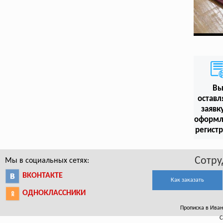
В
оставл
заявк
оформл
регист
Сотру
Мы в социальных сетях:
ВКОНТАКТЕ
Как заказать
ОДНОКЛАССНИКИ
Прописка в Ивант
С