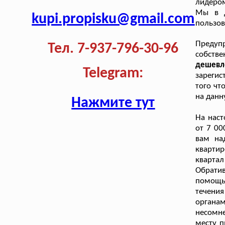
лидером
Мы в д
kupi.propisku@gmail.com
пользов
Предуп
Тел. 7-937-796-30-96
собстве
дешев
Telegram:
зарегис
того чт
на данн
Нажмите тут
На нас
от 7 00
вам на
кварти
квартал
Обрати
помощь 
течени
органа
несомн
месту п